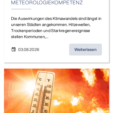
METEOROLOGIEKOMPETENZ
Die Auswirkungen des Klimawandels sind längst in
unseren Städten angekommen. Hitzewellen,
Trockenperioden und Starkregenereignisse
stellen Kommunen,…
03.08.2026
Weiterlesen
event