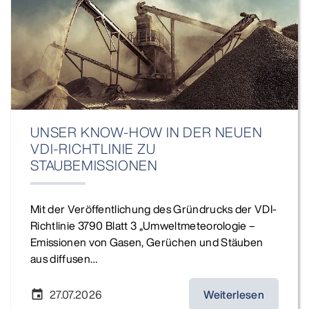
UNSER KNOW-HOW IN DER NEUEN
VDI-RICHTLINIE ZU
STAUBEMISSIONEN
Mit der Veröffentlichung des Gründrucks der VDI-
Richtlinie 3790 Blatt 3 „Umweltmeteorologie –
Emissionen von Gasen, Gerüchen und Stäuben
aus diffusen…
27.07.2026
Weiterlesen
event