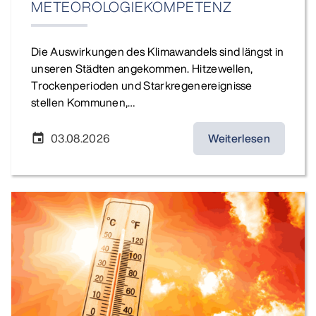
METEOROLOGIEKOMPETENZ
Die Auswirkungen des Klimawandels sind längst in
unseren Städten angekommen. Hitzewellen,
Trockenperioden und Starkregenereignisse
stellen Kommunen,…
03.08.2026
Weiterlesen
event