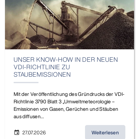
UNSER KNOW-HOW IN DER NEUEN
VDI-RICHTLINIE ZU
STAUBEMISSIONEN
Mit der Veröffentlichung des Gründrucks der VDI-
Richtlinie 3790 Blatt 3 „Umweltmeteorologie –
Emissionen von Gasen, Gerüchen und Stäuben
aus diffusen…
27.07.2026
Weiterlesen
event