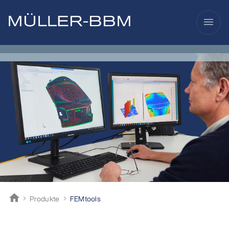
menu
home
Produkte
FEMtools
Müller-BBM