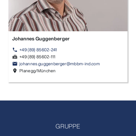
Johannes Guggenberger
+49 (89) 85602-241
phone
+49 (89) 85602-111
fax
johannes.guggenberger@mbbm-ind.com
email
Planegg/München
location_on
GRUPPE