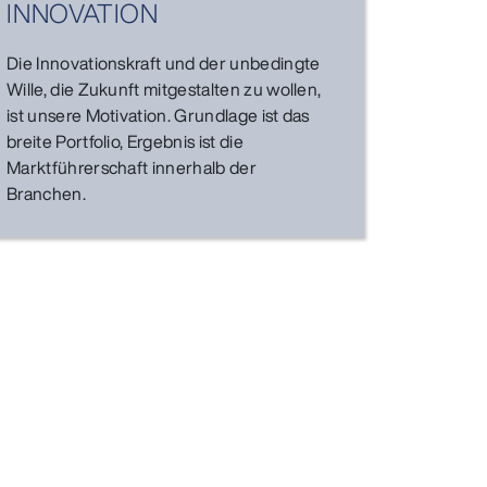
INNOVATION
Die Innovationskraft und der unbedingte
Wille, die Zukunft mitgestalten zu wollen,
ist unsere Motivation. Grundlage ist das
breite Portfolio, Ergebnis ist die
Marktführerschaft innerhalb der
Branchen.