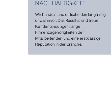
NACHHALTIGKEIT
Wir handeln und entscheiden langfristig
und sinnvoll. Das Resultat sind treue
Kundenbindungen, lange
Firmenzugehörigkeiten der
Mitarbeitenden und eine erstklassige
Reputation in der Branche.