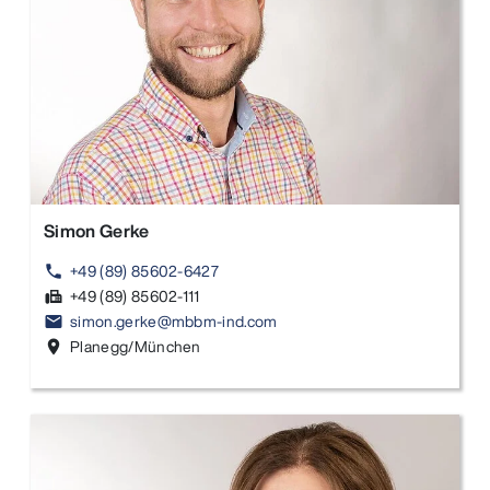
Simon Gerke
+49 (89) 85602-6427
phone
+49 (89) 85602-111
fax
simon.gerke@mbbm-ind.com
email
Planegg/München
location_on