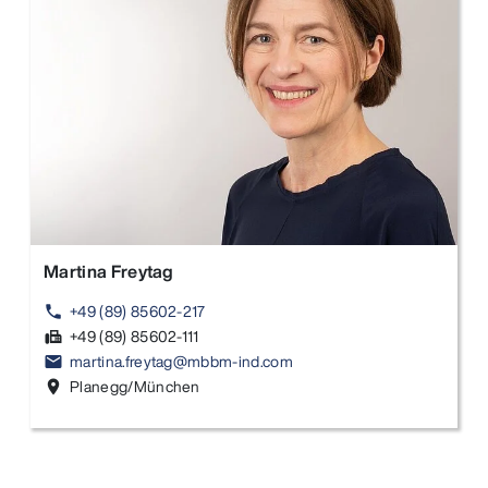
Martina Freytag
+49 (89) 85602-217
phone
+49 (89) 85602-111
fax
martina.freytag@mbbm-ind.com
email
Planegg/München
location_on