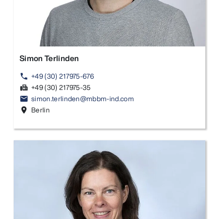
Simon Terlinden
+49 (30) 217975-676
phone
+49 (30) 217975-35
fax
simon.terlinden@mbbm-ind.com
email
Berlin
location_on