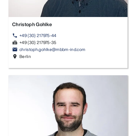
Christoph Gohlke
+49 (30) 217975-44
phone
+49 (30) 217975-35
fax
christoph.gohlke@mbbm-ind.com
email
Berlin
location_on