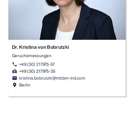
Dr. Kristina von Bobrutzki
Geruchsmessungen
+49 (30) 217975-57
phone
+49 (30) 217975-35
fax
kristina.bobrutzki@mbbm-ind.com
email
Berlin
location_on