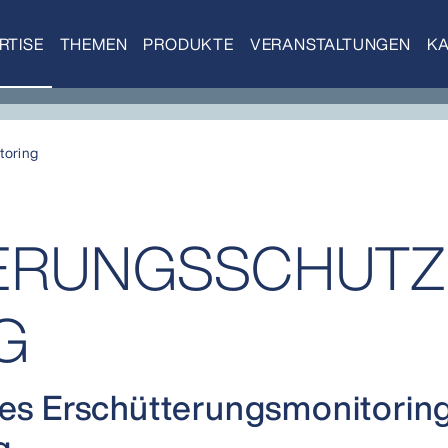
RTISE
THEMEN
PRODUKTE
VERANSTALTUNGEN
KA
toring
RUNGS­SCHUTZ 
G
ises Erschütterungsmonitoring
g