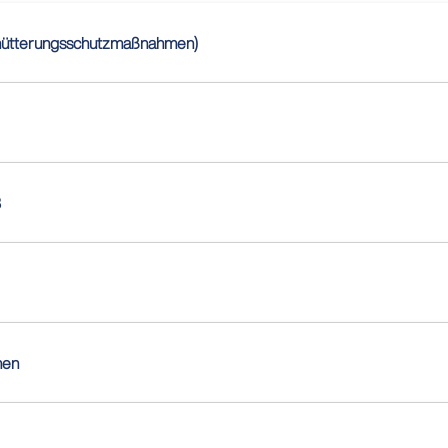
chütterungsschutzmaßnahmen)
3
hen