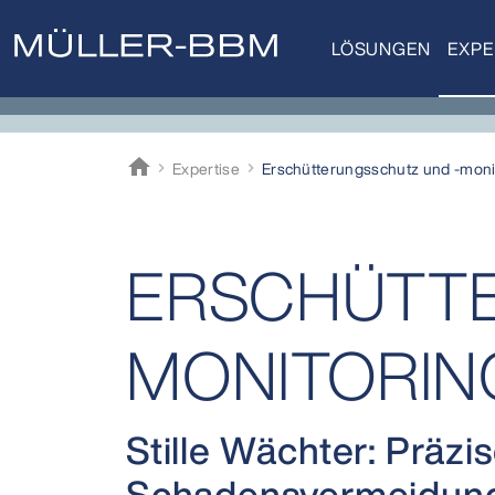
LÖSUNGEN
EXPE
home
Expertise
Erschütter­ungs­schutz und -moni
Müller-BBM
ERSCHÜTTE
MONITORIN
Stille Wächter: Präz
Schadensvermeidun