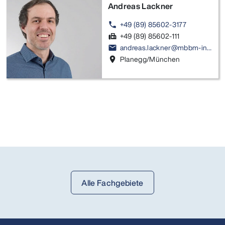
Andreas Lackner
+49 (89) 85602-3177
phone
+49 (89) 85602-111
fax
andreas.lackner@mbbm-ind.com
email
Planegg/München
location_on
Alle Fachgebiete