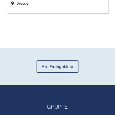
Dresden
location_on
Alle Fachgebiete
GRUPPE