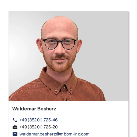
Waldemar Besherz
+49 (35201) 725-46
phone
+49 (35201) 725-20
fax
waldemar.besherz@mbbm-ind.com
email