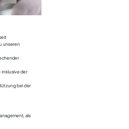
eit
zu unseren
rechender
 inklusive der
tützung bei der
management, als