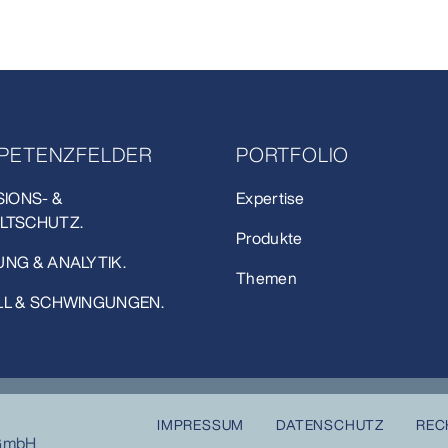
PETENZFELDER
PORTFOLIO
SIONS- &
Expertise
LTSCHUTZ.
Produkte
NG & ANALYTIK.
Themen
L & SCHWINGUNGEN.
IMPRESSUM
DATENSCHUTZ
REC
 GmbH