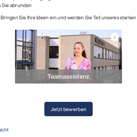
n Sie abrunden
Bringen Sie Ihre Ideen ein und werden Sie Teil unseres starke
play_circle
Teamassistenz
Jetzt bewerben
icht