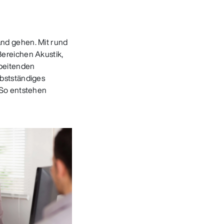
nd gehen. Mit rund
ereichen Akustik,
rbeitenden
lbstständiges
 So entstehen