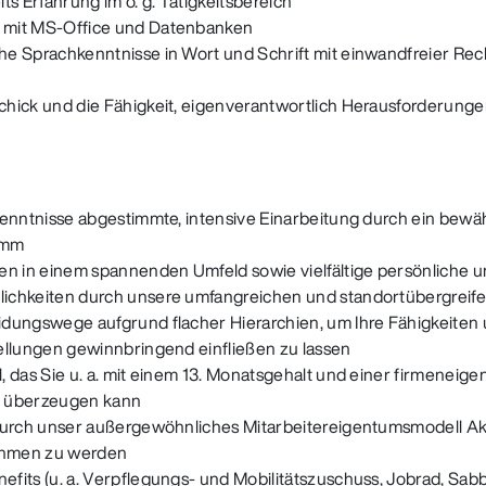
ts Erfahrung im o. g. Tätigkeitsbereich
 mit MS-Office und Datenbanken
he Sprachkenntnisse in Wort und Schrift mit einwandfreier Re
chick und die Fähigkeit, eigenverantwortlich Herausforderung
kenntnisse abgestimmte, intensive Einarbeitung durch ein bewä
amm
en in einem spannenden Umfeld sowie vielfältige persönliche u
ichkeiten durch unsere umfangreichen und standortübergrei
dungswege aufgrund flacher Hierarchien, um Ihre Fähigkeiten 
ellungen gewinnbringend einfließen zu lassen
, das Sie u. a. mit einem 13. Monatsgehalt und einer firmeneige
g überzeugen kann
 durch unser außergewöhnliches Mitarbeitereigentumsmodell Ak
hmen zu werden
fits (u. a. Verpflegungs- und Mobilitätszuschuss, Jobrad, Sabbat