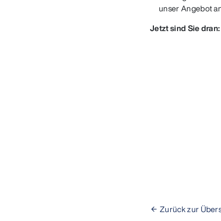
unser Angebot a
Jetzt sind Sie dran:
Zurück zur Übers
arrow_back