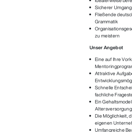
Idealerweise berei
Sicherer Umgang
Fließende deutsc
Grammatik
Organisationsges
zu meistern
Unser Angebot
Eine auf Ihre Vor
Mentoringprogr
Attraktive Aufgab
Entwicklungsmögl
Schnelle Entschei
fachliche Fragest
Ein Gehaltsmodell
Altersversorgun
Die Möglichkeit,
eigenen Unterne
Umfangreiche Bene