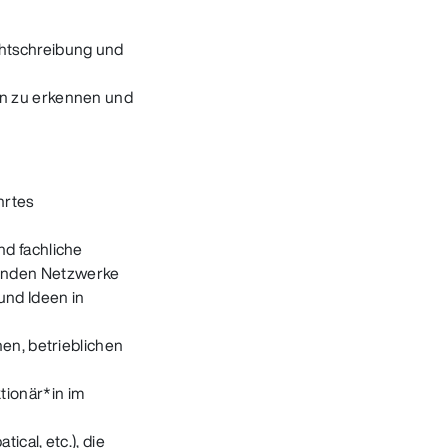
chtschreibung und
en zu erkennen und
hrtes
nd fachliche
fenden Netzwerke
und Ideen in
nen, betrieblichen
tionär*in im
ical, etc.), die