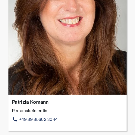
Patrizia Komann
Personalreferentin
+49 89 85602 3044
phone