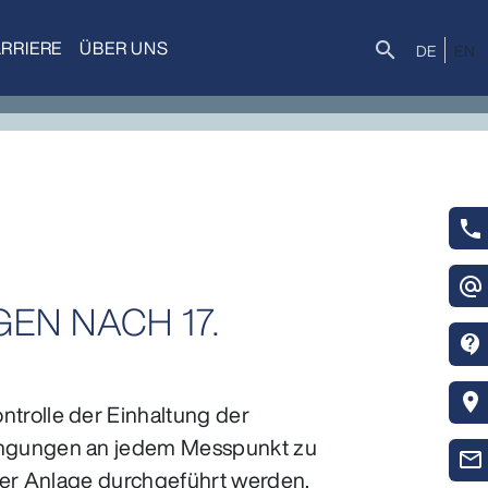
RRIERE
ÜBER UNS
Suche
search
DE
EN
phone
alternate_email
N NACH 17.
contact_support
location_on
trolle der Einhaltung der
ingungen an jedem Messpunkt zu
mail_outline
der Anlage durchgeführt werden.