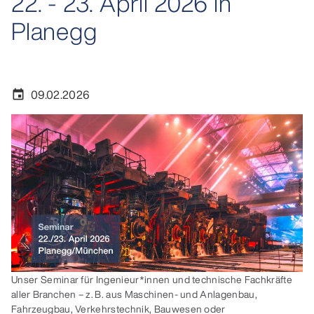
22. - 23. April 2026 in
Planegg
09.02.2026
event
Unser Seminar für Ingenieur*innen und technische Fachkräfte
aller Branchen – z. B. aus Maschinen- und Anlagenbau,
Fahrzeugbau, Verkehrstechnik, Bauwesen oder