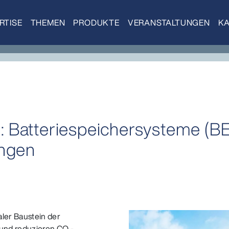
RTISE
THEMEN
PRODUKTE
VERANSTALTUNGEN
KA
 Batteriespeichersysteme (BE
ungen
aler Baustein der
 und reduzieren CO₂-