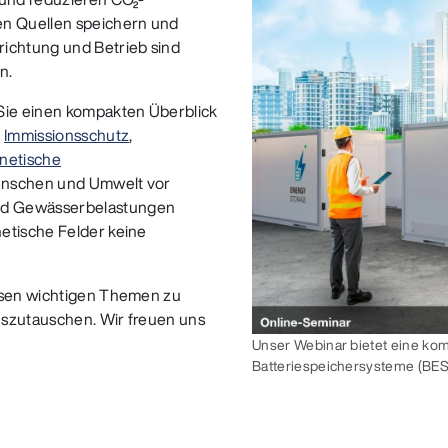
en Quellen speichern und
richtung und Betrieb sind
n.
 Sie einen kompakten Überblick
f
Immissionsschutz
,
netische
 Menschen und Umwelt vor
nd Gewässerbelastungen
etische Felder keine
iesen wichtigen Themen zu
uszutauschen. Wir freuen uns
Unser Webinar bietet eine ko
Batteriespeichersysteme (BES