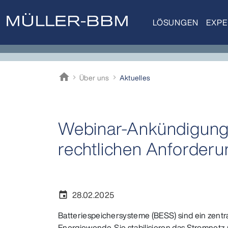
LÖSUNGEN
EXPE
home
Über uns
Aktuelles
Müller-BBM
Webinar-Ankündigung:
rechtlichen Anforder
28.02.2025
event
Batteriespeichersysteme (BESS) sind ein zentr
Energiewende. Sie stabilisieren das Stromnetz