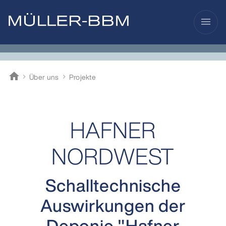
menu
home
Über uns
Projekte
Müller-BBM
HAFNER
NORDWEST
Schalltechnische
Auswirkungen der
Deponie "Hafner