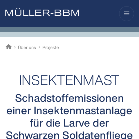
menu
home
Über uns
Projekte
Müller-BBM
INSEKTENMAST
Schadstoffemissionen
einer Insektenmastanlage
für die Larve der
Schwarzen Soldatenfliege