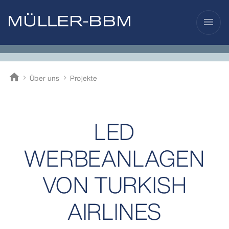
menu
home
Über uns
Projekte
Müller-BBM
LED
WERBEANLAGEN
VON TURKISH
AIRLINES