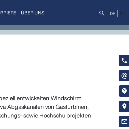
RRIERE
ÜBER UNS
Suche
search
DE
EN
phone
alternate_email
contact_support
peziell entwickelten Windschirm
wa Abgaskanälen von Gasturbinen,
location_on
schungs- sowie Hochschulprojekten
mail_outline