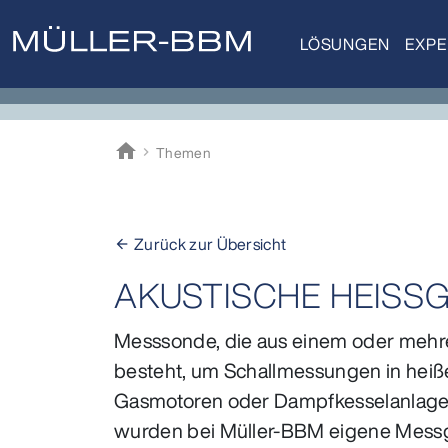
LÖSUNGEN
EXPE
home
Themen
Müller-BBM
Zurück zur Übersicht
arrow_back
AKUSTISCHE HEISS
Messsonde, die aus einem oder mehre
besteht, um Schallmessungen in hei
Gasmotoren oder Dampfkesselanlagen
wurden bei Müller-BBM eigene Messge