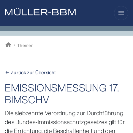
menu
home
Themen
Müller-BBM
Zurück zur Übersicht
arrow_back
EMISSIONSMESSUNG 17.
BIMSCHV
Die siebzehnte Verordnung zur Durchführung
des Bundes-Immissionsschutzgesetzes gilt für
die Errichtung, die Beschaffenheit und den