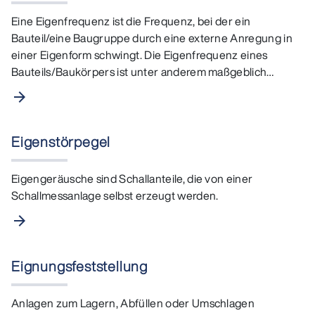
Eine Eigenfrequenz ist die Frequenz, bei der ein
Bauteil/eine Baugruppe durch eine externe Anregung in
einer Eigenform schwingt. Die Eigenfrequenz eines
Bauteils/Baukörpers ist unter anderem maßgeblich
abhängig von…
arrow_forward
Eigenstörpegel
Eigengeräusche sind Schallanteile, die von einer
Schallmessanlage selbst erzeugt werden.
arrow_forward
Eignungsfeststellung
Anlagen zum Lagern, Abfüllen oder Umschlagen