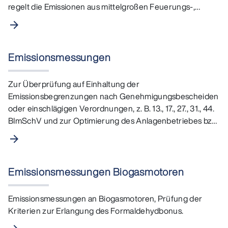
regelt die Emissionen aus mittelgroßen Feuerungs-,
Gasturbinen- und…
arrow_forward
Emissionsmessungen
Zur Überprüfung auf Einhaltung der
Emissionsbegrenzungen nach Genehmigungsbescheiden
oder einschlägigen Verordnungen, z. B. 13., 17., 27., 31., 44.
BImSchV und zur Optimierung des Anlagenbetriebes bzw.
der…
arrow_forward
Emissionsmessungen Biogasmotoren
Emissionsmessungen an Biogasmotoren, Prüfung der
Kriterien zur Erlangung des Formaldehydbonus.