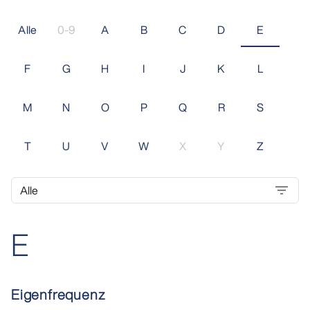
Alle
0-9
A
B
C
D
E
F
G
H
I
J
K
L
M
N
O
P
Q
R
S
T
U
V
W
X
Y
Z
E
Eigenfrequenz