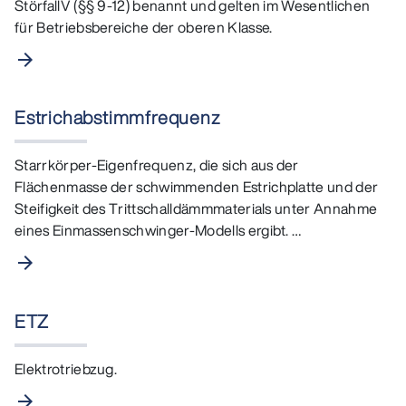
StörfallV (§§ 9-12) benannt und gelten im Wesentlichen
für Betriebsbereiche der oberen Klasse.
arrow_forward
Estrichabstimmfrequenz
Starrkörper-Eigenfrequenz, die sich aus der
Flächenmasse der schwimmenden Estrichplatte und der
Steifigkeit des Trittschalldämmmaterials unter Annahme
eines Einmassenschwinger-Modells ergibt. …
arrow_forward
ETZ
Elektrotriebzug.
arrow_forward