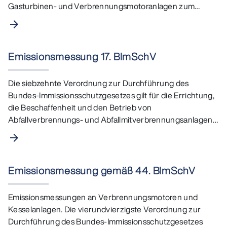
Gasturbinen- und Verbrennungsmotoranlagen zum
Antrieb von…
arrow_forward
Emissionsmessung 17. BImSchV
Die siebzehnte Verordnung zur Durchführung des
Bundes-Immissionsschutzgesetzes gilt für die Errichtung,
die Beschaffenheit und den Betrieb von
Abfallverbrennungs- und Abfallmitverbrennungsanlagen.
…
arrow_forward
Emissionsmessung gemäß 44. BImSchV
Emissionsmessungen an Verbrennungsmotoren und
Kesselanlagen. Die vierundvierzigste Verordnung zur
Durchführung des Bundes-Immissionsschutzgesetzes