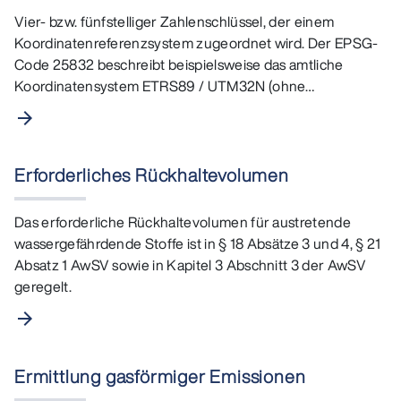
Vier- bzw. fünfstelliger Zahlenschlüssel, der einem
Koordinatenreferenzsystem zugeordnet wird. Der EPSG-
Code 25832 beschreibt beispielsweise das amtliche
Koordinatensystem ETRS89 / UTM32N (ohne
Zonennummer), welches…
arrow_forward
Erforderliches Rückhaltevolumen
Das erforderliche Rückhaltevolumen für austretende
wassergefährdende Stoffe ist in § 18 Absätze 3 und 4, § 21
Absatz 1 AwSV sowie in Kapitel 3 Abschnitt 3 der AwSV
geregelt.
arrow_forward
Ermittlung gasförmiger Emissionen