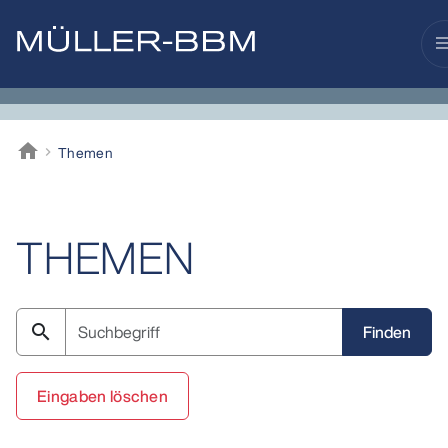
me
home
Themen
Müller-BBM
THEMEN
search
Eingaben löschen