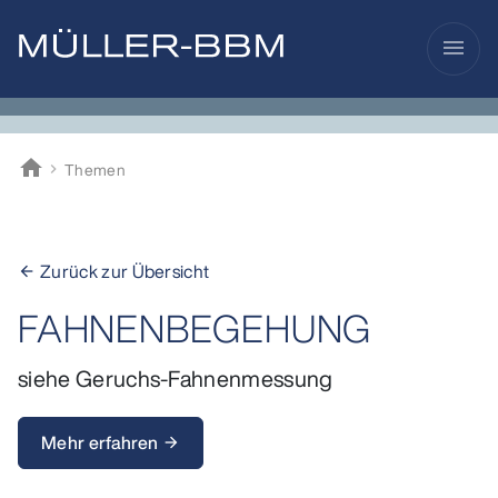
menu
home
Themen
Müller-BBM
Zurück zur Übersicht
arrow_back
FAHNENBEGEHUNG
siehe Geruchs-Fahnenmessung
Mehr erfahren
arrow_forward