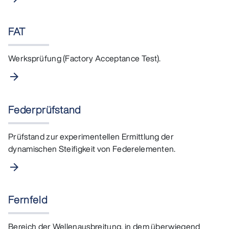
FAT
Werksprüfung (Factory Acceptance Test).
arrow_forward
Federprüfstand
Prüfstand zur experimentellen Ermittlung der
dynamischen Steifigkeit von Federelementen.
arrow_forward
Fernfeld
Bereich der Wellenausbreitung, in dem überwiegend