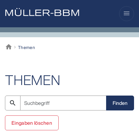
menu
home
Themen
Müller-BBM
THEMEN
search
Eingaben löschen