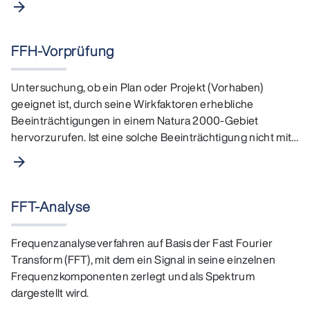
arrow_forward
FFH-Vorprüfung
Untersuchung, ob ein Plan oder Projekt (Vorhaben)
geeignet ist, durch seine Wirkfaktoren erhebliche
Beeinträchtigungen in einem Natura 2000-Gebiet
hervorzurufen. Ist eine solche Beeinträchtigung nicht mit…
arrow_forward
FFT-Analyse
Frequenzanalyseverfahren auf Basis der Fast Fourier
Transform (FFT), mit dem ein Signal in seine einzelnen
Frequenzkomponenten zerlegt und als Spektrum
dargestellt wird.