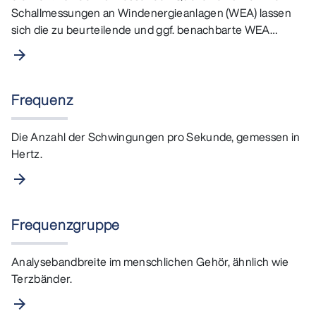
Schallmessungen an Windenergieanlagen (WEA) lassen
sich die zu beurteilende und ggf. benachbarte WEA…
arrow_forward
Frequenz
Die Anzahl der Schwingungen pro Sekunde, gemessen in
Hertz.
arrow_forward
Frequenzgruppe
Analysebandbreite im menschlichen Gehör, ähnlich wie
Terzbänder.
arrow_forward