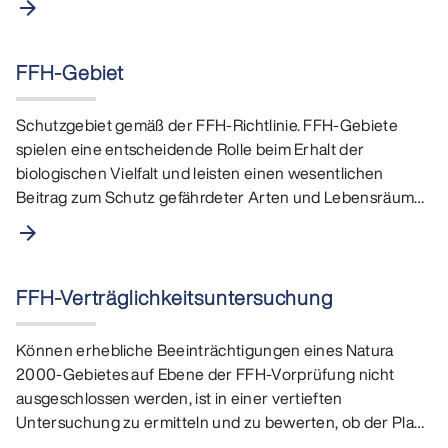
arrow_forward
FFH-Gebiet
Schutzgebiet gemäß der FFH-Richtlinie. FFH-Gebiete
spielen eine entscheidende Rolle beim Erhalt der
biologischen Vielfalt und leisten einen wesentlichen
Beitrag zum Schutz gefährdeter Arten und Lebensräume.
Die…
arrow_forward
FFH-Verträglichkeitsuntersuchung
Können erhebliche Beeinträchtigungen eines Natura
2000-Gebietes auf Ebene der FFH-Vorprüfung nicht
ausgeschlossen werden, ist in einer vertieften
Untersuchung zu ermitteln und zu bewerten, ob der Plan
oder das…