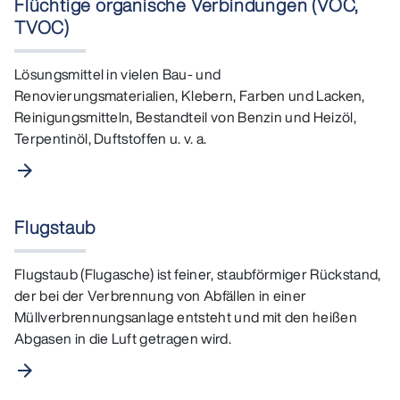
Flüchtige organische Verbindungen (VOC,
TVOC)
Lösungsmittel in vielen Bau- und
Renovierungsmaterialien, Klebern, Farben und Lacken,
Reinigungsmitteln, Bestandteil von Benzin und Heizöl,
Terpentinöl, Duftstoffen u. v. a.
arrow_forward
Flugstaub
Flugstaub (Flugasche) ist feiner, staubförmiger Rückstand,
der bei der Verbrennung von Abfällen in einer
Müllverbrennungsanlage entsteht und mit den heißen
Abgasen in die Luft getragen wird.
arrow_forward