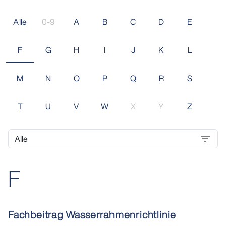
Alle
0-9
A
B
C
D
E
F
G
H
I
J
K
L
M
N
O
P
Q
R
S
T
U
V
W
X
Y
Z
F
Fachbeitrag Wasserrahmenrichtlinie