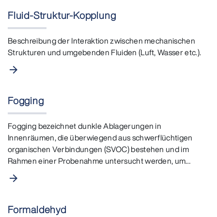
Fluid-Struktur-Kopplung
Beschreibung der Interaktion zwischen mechanischen
Strukturen und umgebenden Fluiden (Luft, Wasser etc.).
arrow_forward
Fogging
Fogging bezeichnet dunkle Ablagerungen in
Innenräumen, die überwiegend aus schwerflüchtigen
organischen Verbindungen (SVOC) bestehen und im
Rahmen einer Probenahme untersucht werden, um
gesundheitliche Gefährdungen…
arrow_forward
Formaldehyd