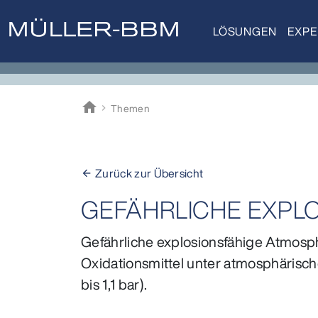
LÖSUNGEN
EXPE
home
Themen
Müller-BBM
Zurück zur Übersicht
arrow_back
GEFÄHRLICHE EXPLO
Gefährliche explosionsfähige Atmosphär
Oxidationsmittel unter atmosphärisc
bis 1,1 bar).