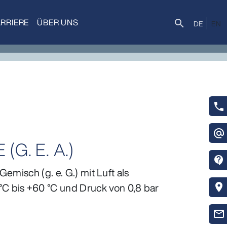
RRIERE
ÜBER UNS
Suche
search
DE
EN
phone
alternate_email
. E. A.)
contact_support
emisch (g. e. G.) mit Luft als
 bis +60 °C und Druck von 0,8 bar
location_on
mail_outline