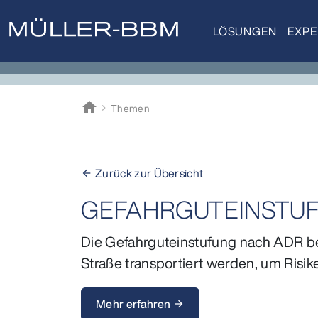
LÖSUNGEN
EXPE
home
Themen
Müller-BBM
Zurück zur Übersicht
arrow_back
GEFAHRGUTEINSTU
Die Gefahrguteinstufung nach ADR besc
Straße transportiert werden, um Risi
Mehr erfahren
arrow_forward