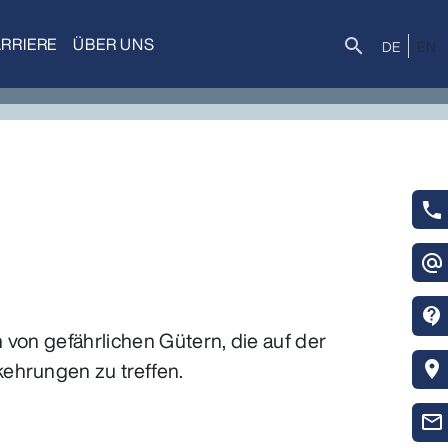
RRIERE
ÜBER UNS
Suche
search
DE
EN
phone
alternate_email
contact_support
 von gefährlichen Gütern, die auf der
ehrungen zu treffen.
location_on
mail_outline