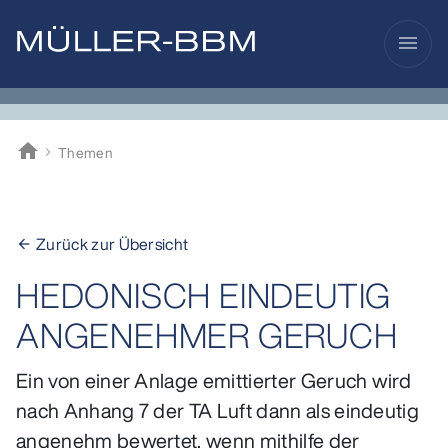
menu
home
Themen
Müller-BBM
Zurück zur Übersicht
arrow_back
HEDONISCH EINDEUTIG
ANGENEHMER GERUCH
Ein von einer Anlage emittierter Geruch wird
nach Anhang 7 der TA Luft dann als eindeutig
angenehm bewertet, wenn mithilfe der