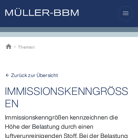
menu
home
Themen
Müller-BBM
Zurück zur Übersicht
arrow_back
IMMISSIONSKENNGRÖSSE
N
Immissionskenngrößen kennzeichnen die
Höhe der Belastung durch einen
luftverunreinigenden Stoff. Bei der Belastung