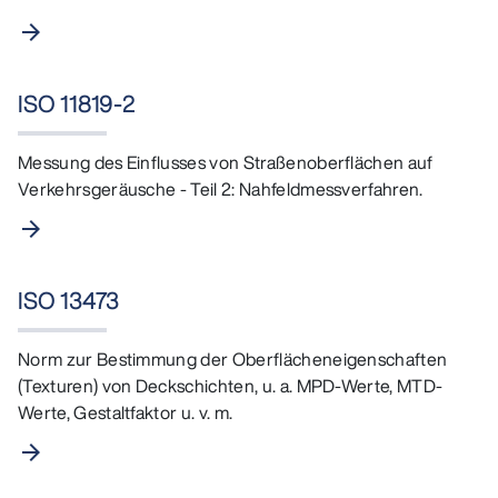
arrow_forward
ISO 11819-2
Messung des Einflusses von Straßenoberflächen auf
Verkehrsgeräusche - Teil 2: Nahfeldmessverfahren.
arrow_forward
ISO 13473
Norm zur Bestimmung der Oberflächeneigenschaften
(Texturen) von Deckschichten, u. a. MPD-Werte, MTD-
Werte, Gestaltfaktor u. v. m.
arrow_forward