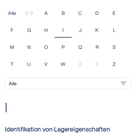
Alle
0-9
A
B
C
D
E
F
G
H
I
J
K
L
M
N
O
P
Q
R
S
T
U
V
W
X
Y
Z
I
Identifikation von Lagereigenschaften