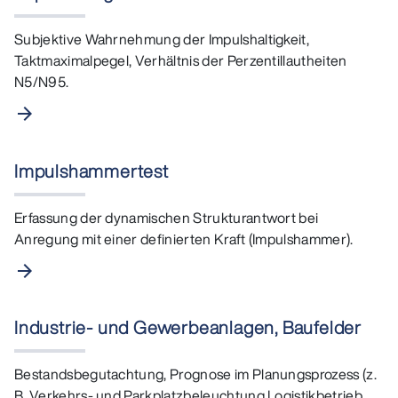
Subjektive Wahrnehmung der Impulshaltigkeit,
Taktmaximalpegel, Verhältnis der Perzentillautheiten
N5/N95.
arrow_forward
Impulshammertest
Erfassung der dynamischen Strukturantwort bei
Anregung mit einer definierten Kraft (Impulshammer).
arrow_forward
Industrie- und Gewerbeanlagen, Baufelder
Bestandsbegutachtung, Prognose im Planungsprozess (z.
B. Verkehrs- und Parkplatzbeleuchtung Logistikbetrieb,