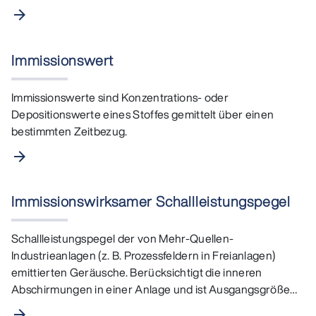
arrow_forward
Immissionswert
Immissionswerte sind Konzentrations- oder
Depositionswerte eines Stoffes gemittelt über einen
bestimmten Zeitbezug.
arrow_forward
Immissionswirksamer Schallleistungspegel
Schallleistungspegel der von Mehr-Quellen-
Industrieanlagen (z. B. Prozessfeldern in Freianlagen)
emittierten Geräusche. Berücksichtigt die inneren
Abschirmungen in einer Anlage und ist Ausgangsgröße
für…
arrow_forward