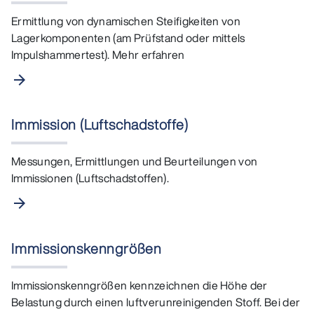
Ermittlung von dynamischen Steifigkeiten von
Lagerkomponenten (am Prüfstand oder mittels
Impulshammertest). Mehr erfahren
arrow_forward
Immission (Luftschadstoffe)
Messungen, Ermittlungen und Beurteilungen von
Immissionen (Luftschadstoffen).
arrow_forward
Immissionskenngrößen
Immissionskenngrößen kennzeichnen die Höhe der
Belastung durch einen luftverunreinigenden Stoff. Bei der