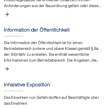
Anforderungen aus der Bauordnung gelten oder diese
ergänzen. Hierbei werden die…
arrow_forward
Information der Öffentlichkeit
Die Information der Öffentlichkeit ist für einen
Betriebsbereich (untere und obere Klasse) gemäß § 8a
der StörfallV zu erstellen. Sie enthält wesentliche
Informationen zum Betriebsbereich. Die Angaben, die
enthalten…
arrow_forward
Inhalative Exposition
Das Einwirken von Gefahrstoffen auf Beschäftigte über
das Einatmen.