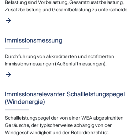
Belastung sind Vorbelastung, Gesamtzusatzbelastung,
Zusatzbelastung und Gesamtbelastung zu unterscheiden.
…
arrow_forward
Immissionsmessung
Durchführung von akkreditierten und notifizierten
Immissionsmessungen (Außenluftmessungen).
arrow_forward
Immissionsrelevanter Schallleistungspegel
(Windenergie)
Schallleistungspegel der von einer WEA abgestrahlten
Geräusche, der typischerweise abhängig von der
Windgeschwindigkeit und der Rotordrehzahl ist.