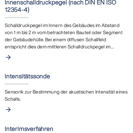
Innenschalldruckpegel (nach DIN EN ISO
12354-4)
Schalldruckpegel im Innern des Gebäudes im Abstand
von 1 m bis 2 m vom betrachteten Bauteil oder Segment
der Gebäudehülle. Bei einem diffusen Schallfeld
entspricht dies dem mittleren Schalldruckpegel im
diffusen…
arrow_forward
Intensitätssonde
Sensorik zur Bestimmung der akustischen Intensität eines
Schalls.
arrow_forward
Interimsverfahren