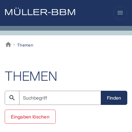
menu
home
Themen
Müller-BBM
THEMEN
search
Eingaben löschen