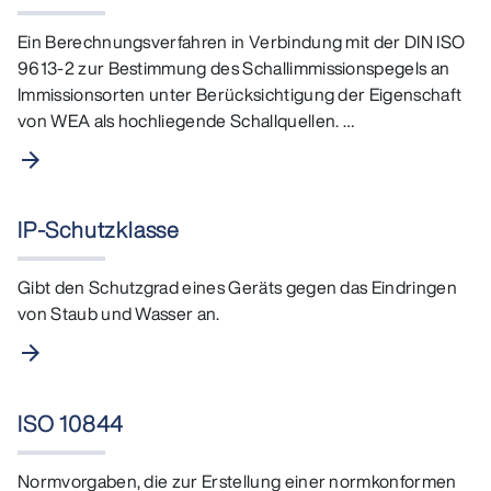
Ein Berechnungsverfahren in Verbindung mit der DIN ISO
9613-2 zur Bestimmung des Schallimmissionspegels an
Immissionsorten unter Berücksichtigung der Eigenschaft
von WEA als hochliegende Schallquellen. …
arrow_forward
IP-Schutzklasse
Gibt den Schutzgrad eines Geräts gegen das Eindringen
von Staub und Wasser an.
arrow_forward
ISO 10844
Normvorgaben, die zur Erstellung einer normkonformen