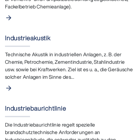
Fackelbetrieb Chemieanlage).
arrow_forward
Industrieakustik
Technische Akustik in industriellen Anlagen, z. B. der
Chemie, Petrochemie, Zementindustrie, Stahlindustrie
usw. sowie bei Kraftwerken. Ziel ist es u. a., die Geräusche
solcher Anlagen im Sinne des…
arrow_forward
Industriebaurichtlinie
Die Industriebaurichtlinie regelt spezielle
brandschutztechnische Anforderungen an
Industriegebäude, die entweder zusätzlich zu den