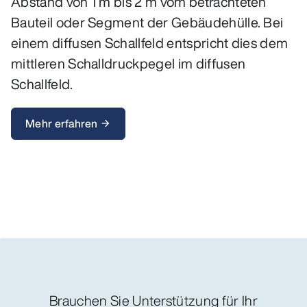
Abstand von 1 m bis 2 m vom betrachteten
Bauteil oder Segment der Gebäudehülle. Bei
einem diffusen Schallfeld entspricht dies dem
mittleren Schalldruckpegel im diffusen
Schallfeld.
Mehr erfahren
arrow_forward
Brauchen Sie Unterstützung für Ihr