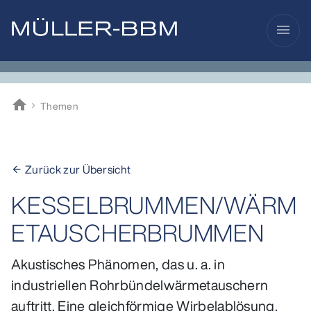
menu
home
Themen
Müller-BBM
Zurück zur Übersicht
arrow_back
KESSELBRUMMEN/WÄRM
ETAUSCHERBRUMMEN
Akustisches Phänomen, das u. a. in
industriellen Rohrbündelwärmetauschern
auftritt. Eine gleichförmige Wirbelablösung,