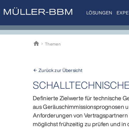
LÖSUNGEN
EXPE
home
Themen
Müller-BBM
Zurück zur Übersicht
arrow_back
SCHALLTECHNISCH
Definierte Zielwerte für technische 
aus Geräuschimmissionsprognosen un
Anforderungen von Vertragspartnern e
möglichst frühzeitig zu prüfen und in