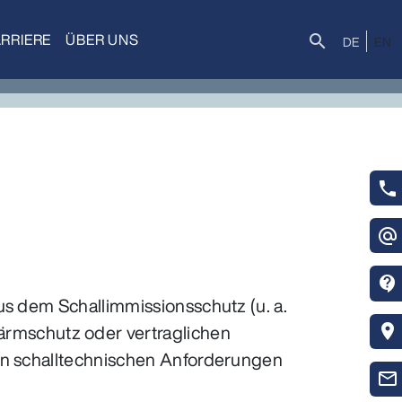
RRIERE
ÜBER UNS
Suche
search
DE
EN
phone
alternate_email
contact_support
us dem Schallimmissionsschutz (u. a.
rmschutz oder vertraglichen
location_on
den schalltechnischen Anforderungen
mail_outline