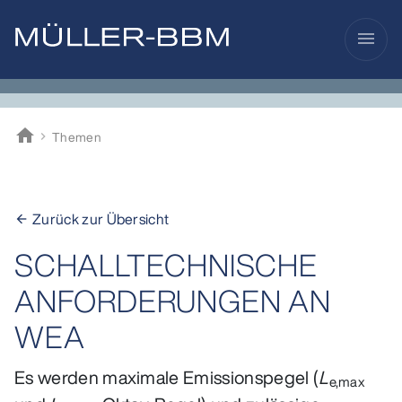
menu
home
Themen
Müller-BBM
Zurück zur Übersicht
arrow_back
SCHALLTECHNISCHE
ANFORDERUNGEN AN
WEA
Es werden maximale Emissionspegel (
L
e,max