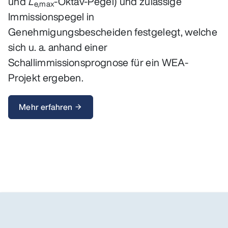
und
L
-Oktav-Pegel) und zulässige
e,max
Immissionspegel in
Genehmigungsbescheiden festgelegt, welche
sich u. a. anhand einer
Schallimmissionsprognose für ein WEA-
Projekt ergeben.
Mehr erfahren
arrow_forward