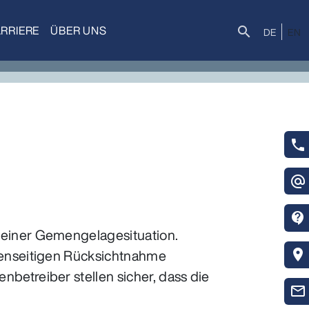
RRIERE
ÜBER UNS
Suche
search
DE
EN
phone
alternate_email
contact_support
einer Gemengelagesituation.
enseitigen Rücksichtnahme
location_on
etreiber stellen sicher, dass die
mail_outline