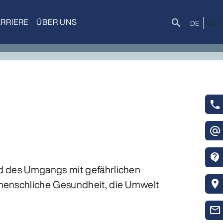
RRIERE
ÜBER UNS
Suche
search
DE
EN
phone
alternate_email
contact_support
nd des Umgangs mit gefährlichen
 menschliche Gesundheit, die Umwelt
location_on
mail_outline