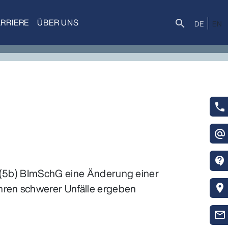
RRIERE
ÜBER UNS
Suche
search
DE
EN
phone
alternate_email
contact_support
3 (5b) BImSchG eine Änderung einer
ahren schwerer Unfälle ergeben
location_on
mail_outline