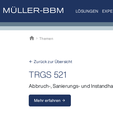
LÖSUNGEN
EXPE
home
Themen
Müller-BBM
Zurück zur Übersicht
arrow_back
TRGS 521
Abbruch-, Sanierungs- und Instandhal
Mehr erfahren
arrow_forward