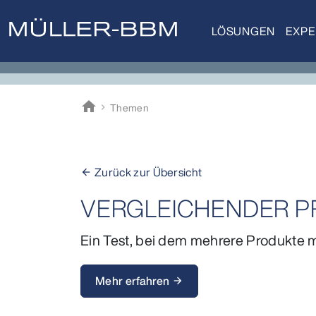
LÖSUNGEN
EXPE
home
Themen
Müller-BBM
Zurück zur Übersicht
arrow_back
VERGLEICHENDER 
Ein Test, bei dem mehrere Produkte m
Mehr erfahren
arrow_forward