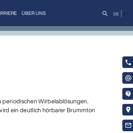
RRIERE
ÜBER UNS
Suche
search
DE
EN
phone
alternate_email
contact_support
 periodischen Wirbelablösungen.
wird ein deutlich hörbarer Brummton
location_on
mail_outline