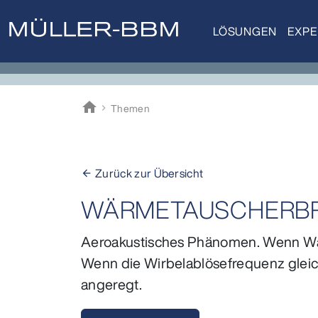
LÖSUNGEN
EXPE
home
Themen
Müller-BBM
Zurück zur Übersicht
arrow_back
WÄRMETAUSCHERB
Aeroakustisches Phänomen. Wenn Wä
Wenn die Wirbelablösefrequenz gleich
angeregt.