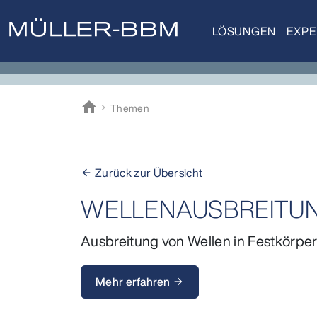
LÖSUNGEN
EXPE
home
Themen
Müller-BBM
Zurück zur Übersicht
arrow_back
WELLENAUSBREITU
Ausbreitung von Wellen in Festkörpern
Mehr erfahren
arrow_forward