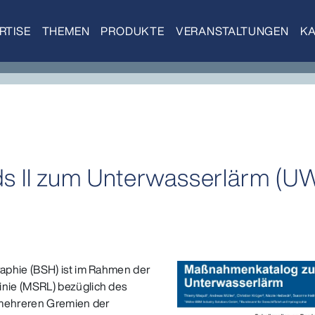
RTISE
THEMEN
PRODUKTE
VERANSTALTUNGEN
KA
s II zum Unterwasserlärm (U
aphie (BSH) ist im Rahmen der
nie (MSRL) bezüglich des
 mehreren Gremien der