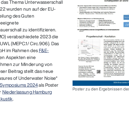
 das Thema Unterwasserschall
022 wurden nun auf der EU-
eilung des Guten
geeignete
erschall zu identifizieren.
IMO) verabschiedete 2023 die
m UWL (MEPC.1/ Circ.906). Das
GmbH im Rahmen des
F&E-
en Aspekten eine
hmen zur Minderung von
ser Beitrag stellt das neue
asures of Underwater Noise“
Symposiums 2024
als Poster
Poster zu den Ergebnissen de
er
Niederlassung Hamburg
kustik
.