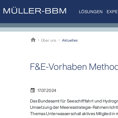
LÖSUNGEN
EXPE
home
Über uns
Aktuelles
Müller-BBM
F&E-Vorhaben Method
17.07.2024
event
Das Bundesamt für Seeschifffahrt und Hydrogr
Umsetzung der Meeresstrategie-Rahmenrichtli
Themas Unterwasserschall aktives Mitglied in