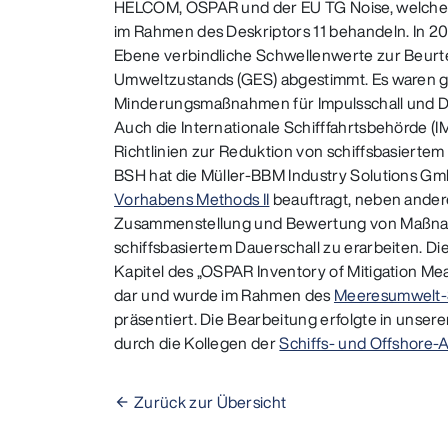
HELCOM, OSPAR und der EU TG Noise, welche
im Rahmen des Deskriptors 11 behandeln. In 2
Ebene verbindliche Schwellenwerte zur Beurt
Umweltzustands (GES) abgestimmt. Es waren 
Minderungsmaßnahmen für Impulsschall und Dau
Auch die Internationale Schifffahrtsbehörde (
Richtlinien zur Reduktion von schiffsbasierte
BSH hat die Müller-BBM Industry Solutions 
Vorhabens Methods II
beauftragt, neben ander
Zusammenstellung und Bewertung von Maßna
schiffsbasiertem Dauerschall zu erarbeiten. Die
Kapitel des „OSPAR Inventory of Mitigation Me
dar und wurde im Rahmen des
Meeresumwelt-
präsentiert. Die Bearbeitung erfolgte in unser
durch die Kollegen der
Schiffs- und Offshore-A
Zurück zur Übersicht