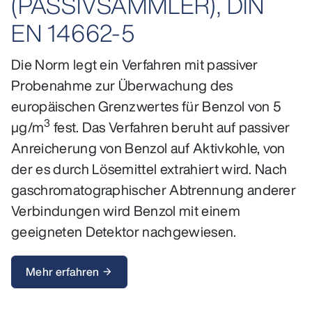
(PASSIVSAMMLER), DIN
EN 14662-5
Die Norm legt ein Verfahren mit passiver
Probenahme zur Überwachung des
europäischen Grenzwertes für Benzol von 5
3
µg/m
fest. Das Verfahren beruht auf passiver
Anreicherung von Benzol auf Aktivkohle, von
der es durch Lösemittel extrahiert wird. Nach
gaschromatographischer Abtrennung anderer
Verbindungen wird Benzol mit einem
geeigneten Detektor nachgewiesen.
Mehr erfahren
arrow_forward