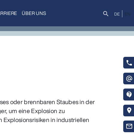
RRIERE
ÜBER UNS
Suche
search
DE
EN
phone
alternate_email
contact_support
ases oder brennbaren Staubes in der
ger, um eine Explosion zu
location_on
Explosionsrisiken in industriellen
mail_outline