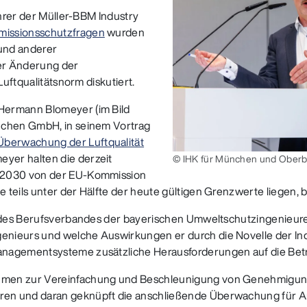
ührer der Müller-BBM Industry
missionsschutzfragen
wurden
und anderer
er Änderung der
Luftqualitätsnorm diskutiert.
Hermann Blomeyer (im Bild
nchen GmbH, in seinem Vortrag
Überwachung der Luftqualität
yer halten die derzeit
© IHK für München und Oberb
r 2030 von der EU-Kommission
teils unter der Hälfte der heute gültigen Grenzwerte liegen, be
d des Berufsverbandes der bayerischen Umweltschutzingenieure 
ieurs und welche Auswirkungen er durch die Novelle der Indust
anagementsysteme zusätzliche Herausforderungen auf die Be
men zur Vereinfachung und Beschleunigung von Genehmigungsve
ren und daran geknüpft die anschließende Überwachung für