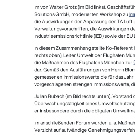
Im von Walter Grotz (im Bild links), Geschäftsf
Solutions GmbH, moderierten Workshop zu
Im
die Auswirkungen der Anpassung der TA Luft 
Verwaltungsvorschriften, die Auswirkungen d
Industrieemissionsrichtlinie (IED) sowie der EU 
In diesem Zusammenhang stellte Ko-Referent 
rechts oben), Leiter Umwelt der Flughafen Mü
die Maßnahmen des Flughafens München zur
dar. Gemäß den Ausführungen von Herrn Blome
gemessenen Immissionswerte die für das Jah
vorgeschlagenen strengen Immissionswerte, die 
Julian Rubach (im Bild rechts unten), Vorstan
Überwachungstätigkeit eines Umweltschutzingen
er insbesondere durch die obligaten Umweltm
Im anschließenden Forum wurden u. a. Maßnah
Verzicht auf aufwändige Genehmigungsverfah