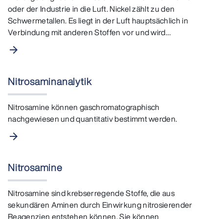
oder der Industrie in die Luft. Nickel zählt zu den
Schwermetallen. Es liegt in der Luft hauptsächlich in
Verbindung mit anderen Stoffen vor und wird…
arrow_forward
Nitrosaminanalytik
Nitrosamine können gaschromatographisch
nachgewiesen und quantitativ bestimmt werden.
arrow_forward
Nitrosamine
Nitrosamine sind krebserregende Stoffe, die aus
sekundären Aminen durch Einwirkung nitrosierender
Reagenzien entstehen können. Sie können