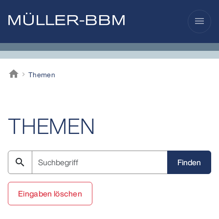
menu
home
Themen
Müller-BBM
THEMEN
search
Eingaben löschen