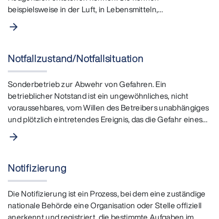
beispielsweise in der Luft, in Lebensmitteln,
Gummiprodukten,…
arrow_forward
Notfallzustand/Notfallsituation
Sonderbetrieb zur Abwehr von Gefahren. Ein
betrieblicher Notstand ist ein ungewöhnliches, nicht
voraussehbares, vom Willen des Betreibers unabhängiges
und plötzlich eintretendes Ereignis, das die Gefahr eines…
arrow_forward
Notifizierung
Die Notifizierung ist ein Prozess, bei dem eine zuständige
nationale Behörde eine Organisation oder Stelle offiziell
anerkennt und registriert, die bestimmte Aufgaben im