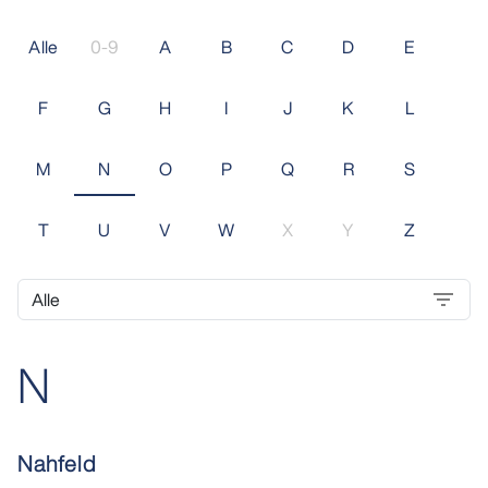
Alle
0-9
A
B
C
D
E
F
G
H
I
J
K
L
M
N
O
P
Q
R
S
T
U
V
W
X
Y
Z
N
Nahfeld