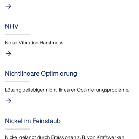
arrow_forward
NHV
Noise Vibration Harshness
arrow_forward
Nichtlineare Optimierung
Lösung beliebiger nicht-linearer Optimierungsprobleme.
arrow_forward
Nickel im Feinstaub
Nickel gelangt durch Emissionen z. B. von Kraftwerken