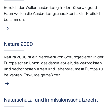
Bereich der Wellenausbreitung, in dem überwiegend
Raumwellen die Ausbreitungscharakteristik im Freifeld
bestimmen.
arrow_forward
Natura 2000
Natura 2000 ist ein Netzwerk von Schutzgebieten in der
Europäischen Union, das darauf abzielt, die wertvollsten
und bedrohtesten Arten und Lebensräume in Europa zu
bewahren. Es wurde gemäß der…
arrow_forward
Naturschutz- und Immissionsschutzrecht